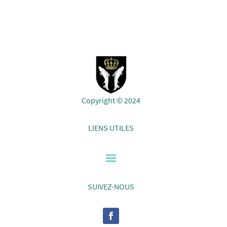
Copyright © 2024
LIENS UTILES
SUIVEZ-NOUS