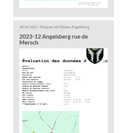
28/10/2025
/
Analyses de Vitesse
,
Angelsberg
2023-12 Angelsberg rue de
Mersch