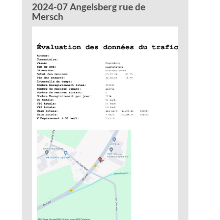
2024-07 Angelsberg rue de
Mersch