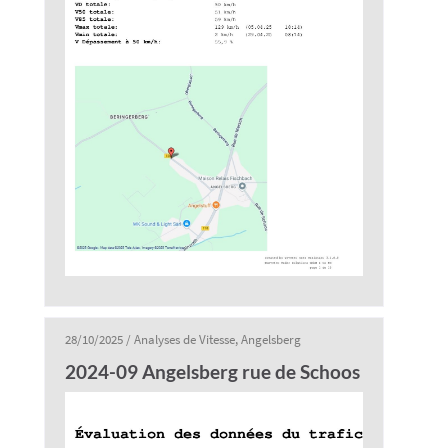
28/10/2025
/
Analyses de Vitesse
,
Angelsberg
2024-09 Angelsberg rue de Schoos