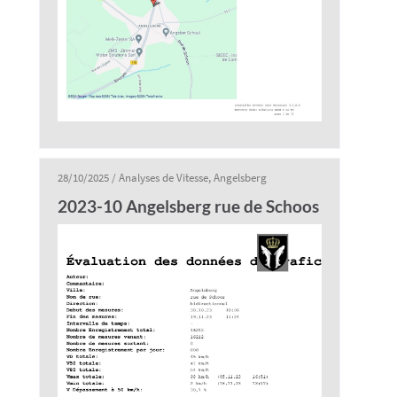
28/10/2025
/
Analyses de Vitesse
,
Angelsberg
2023-10 Angelsberg rue de Schoos