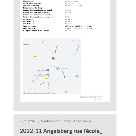
28/10/2025
/
Analyses de Vitesse
,
Angelsberg
2022-11 Angelsberg rue l’école_