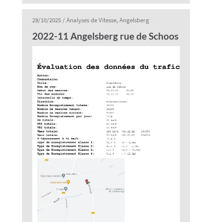
28/10/2025
/
Analyses de Vitesse
,
Angelsberg
2022-11 Angelsberg rue de Schoos