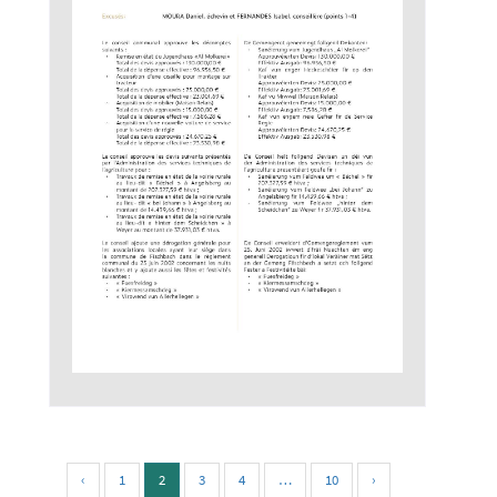
‹
1
2
3
4
…
10
›