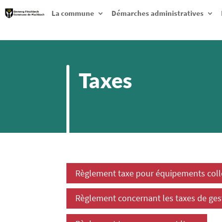
La commune
Démarches administratives
Taxes
Règlement taxe pour équipements colle
Règlement concernant les taxes de ges