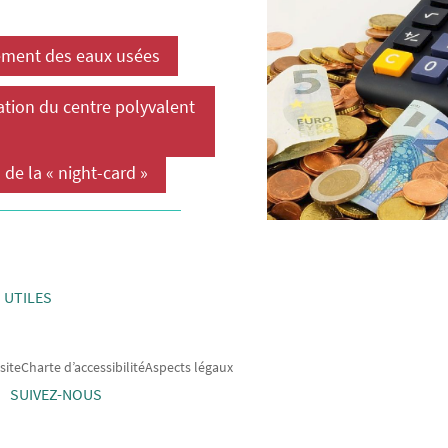
sement des eaux usées
ation du centre polyvalent
 de la « night-card »
 UTILES
site
Charte d’accessibilité
Aspects légaux
SUIVEZ-NOUS