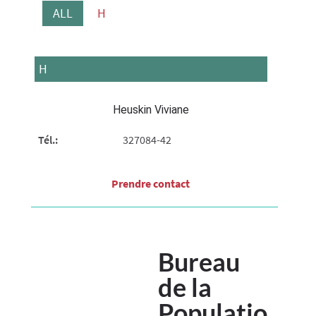
ALL
H
H
Heuskin Viviane
Tél.:
327084-42
Prendre contact​
Bureau
de la
Populatio