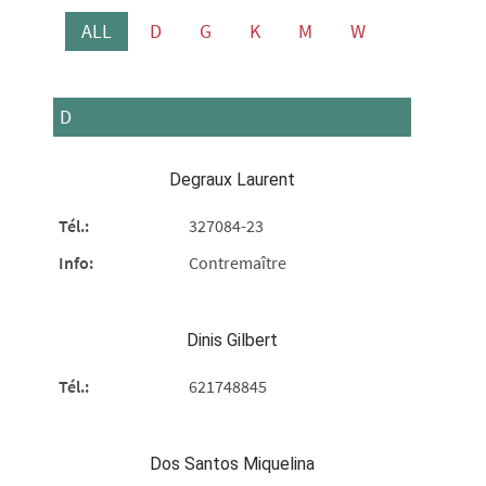
ALL
D
G
K
M
W
D
Degraux Laurent
Tél.:
327084-23
Info:
Contremaître
Dinis Gilbert
Tél.:
621748845
Dos Santos Miquelina