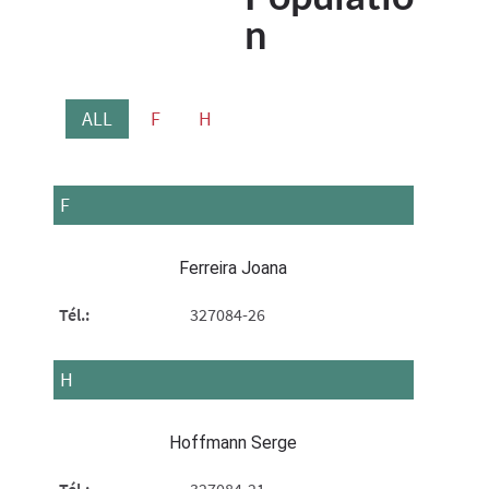
n
ALL
F
H
F
Ferreira Joana
Tél.:
327084-26
H
Hoffmann Serge