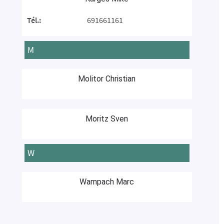
Tél.:
691661161
M
Molitor Christian
Moritz Sven
W
Wampach Marc