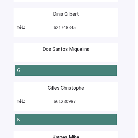
Dinis Gilbert
Tél.:
621748845
Dos Santos Miquelina
G
Gilles Christophe
Tél.:
661280987
K
Karges Mike