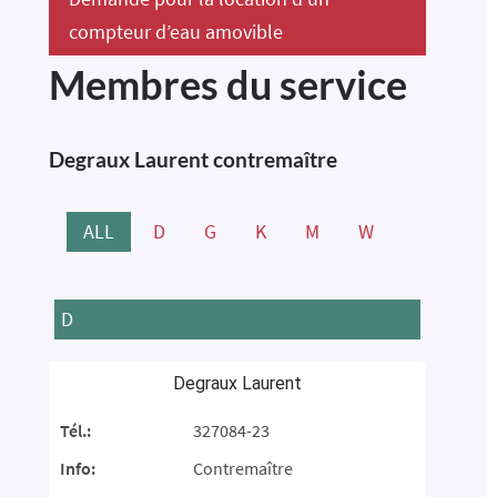
compteur d’eau amovible
Membres du service
Degraux Laurent contremaître
ALL
D
G
K
M
W
D
Degraux Laurent
Tél.:
327084-23
Info:
Contremaître