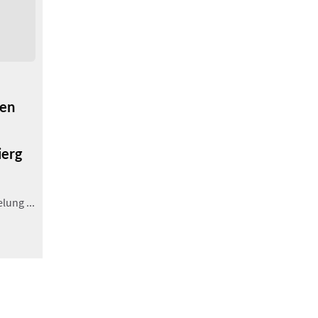
en
ierg
ung ...