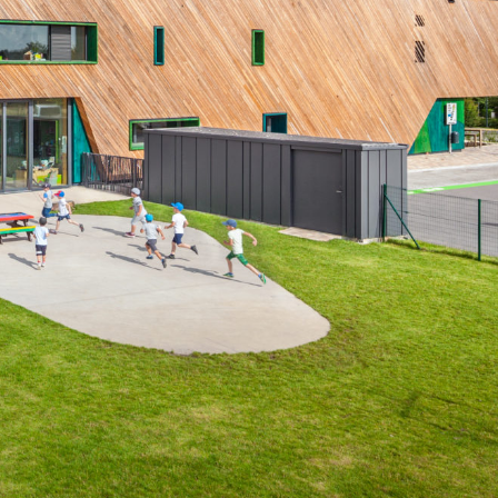
Mobilité
iative
Bummelbus
 &
Bus scolaire
ion salle
Mobilitéits
tions
Zentral
Nightrider
haus
portif