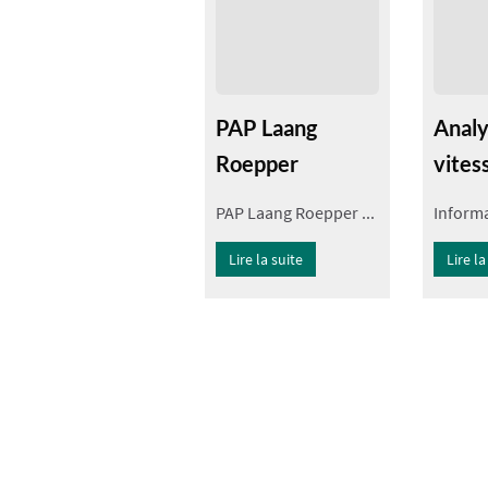
PAP Laang
Analy
Roepper
vites
PAP Laang Roepper ...
Informa
Lire la suite
Lire la