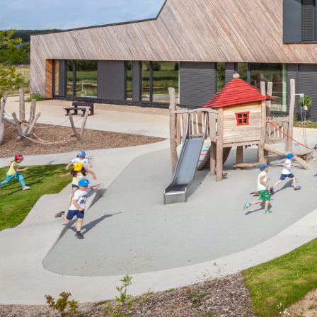
Public
FAQ
Autorisat
Carte d’identité
bâtir
Chèques Service
Analyses 
Passeport
potable
Nos horaires
Online Re
d’ouverture
PAG / Ur