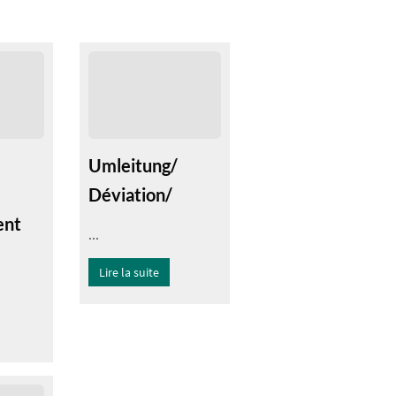
Umleitung/
Déviation/
ent
...
Lire la suite