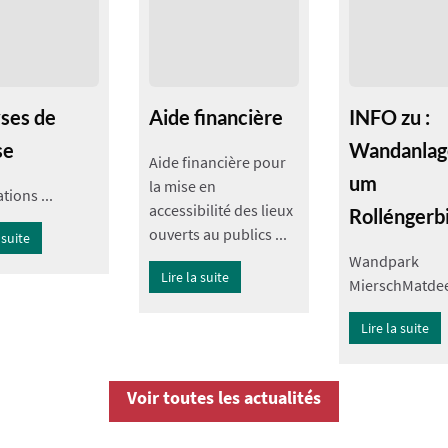
ses de
Aide financière
INFO zu :
se
Wandanlag
Aide financière pour
um
la mise en
tions ...
accessibilité des lieux
Rolléngerb
ouverts au publics ...
 suite
Wandpark
Lire la suite
MierschMatdeel
Lire la suite
Voir toutes les actualités