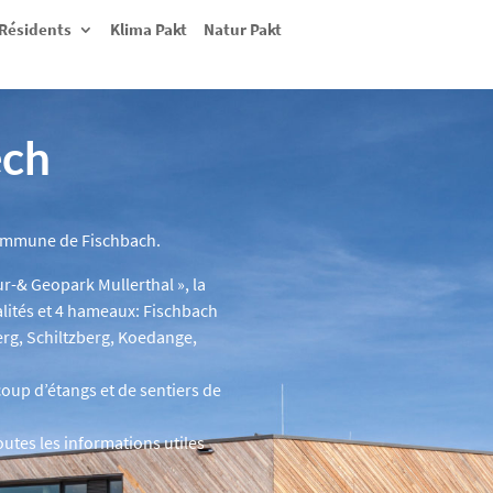
Résidents
Klima Pakt
Natur Pakt
ech
 commune de Fischbach.
r-& Geopark Mullerthal », la
ités et 4 hameaux: Fischbach
erg, Schiltzberg, Koedange,
up d’étangs et de sentiers de
outes les informations utiles