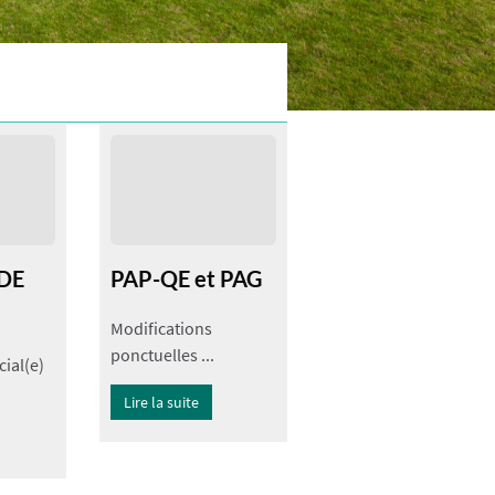
S
DE
PAP-QE et PAG
Modifications
ponctuelles ...
cial(e)
Lire la suite