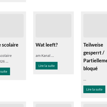
 scolaire
Wat leeft?
Teilweise
gesperrt /
colaire
am Kanal ...
Partiellem
26 ...
Lire la suite
bloqué
 suite
...
Lire la suite