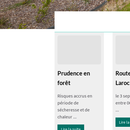
Prudence en
Route
forêt
Laroc
Risques accrus en
le 3 se
période de
entre 0
sécheresse et de
...
chaleur ...
Lire la
Lire la suite