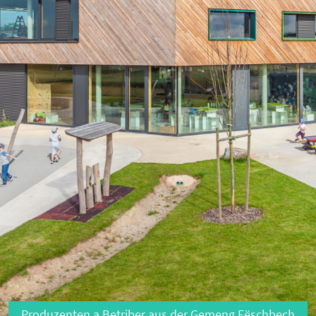
Déchets &
Vie
ations
Recyclage
Assoc
ions de
Calendrier des
Agenda
déchets
réservat
de l’eau
Centre de
Associa
compostage
locales
ider
Centre de
Veräins
banisme
recyclage Sidec
Centre s
Déchets
Filano
encombrants
Produzenten a Betriber aus der Gemeng Fëschbech