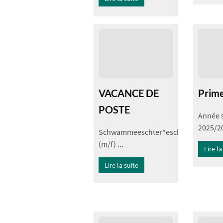
VACANCE DE
Prime
POSTE
Année s
2025/20
Schwammeeschter*esch
(m/f) ...
Lire la
Lire la suite