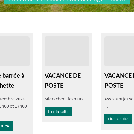
ACTUALITÉ
 barrée à
VACANCE DE
VACANCE 
hette
POSTE
POSTE
ptembre 2026
Mierscher Lieshaus ...
Assistant(e) so
6h00 et 17h00
...
Lire la suite
Lire la suite
 suite