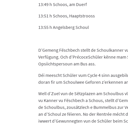
13:49 h Schoos, am Duerf
13:51 h Schoos, Haaptstrooss
13:55 h Angelsberg Schoul
D’Gemeng Fëschbech stellt de Schoulkanner vu
Verfügung. Och d’PrécoceSchüler kënne mam 
Opsiichtspersoun am Bus ass.
Déi meescht Schüler vum Cycle 4 sinn ausgebil
doran fir um Schoulwee Geforen z’erkennen 
Well d’Zuel vun de Sëtzplazen am Schoulbus vl
vu Kanner vu Fëschbech a Schous, stellt d’Ge
de Schoulbus, zousätzlech e Bummelbus zur Ve
an d’Schoul ze féieren. No der Rentrée mécht
iwwert d’Gewunnegten vun de Schüler beim Sc