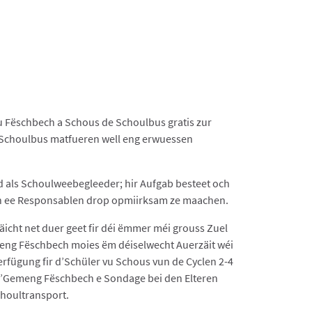
 Fëschbech a Schous de Schoulbus gratis zur
Schoulbus matfueren well eng erwuessen
d als Schoulweebegleeder; hir Aufgab besteet och
an ee Responsablen drop opmiirksam ze maachen.
äicht net duer geet fir déi ëmmer méi grouss Zuel
meng Fëschbech moies ëm déiselwecht Auerzäit wéi
rfügung fir d’Schüler vu Schous vun de Cyclen 2-4
 d’Gemeng Fëschbech e Sondage bei den Elteren
houltransport.