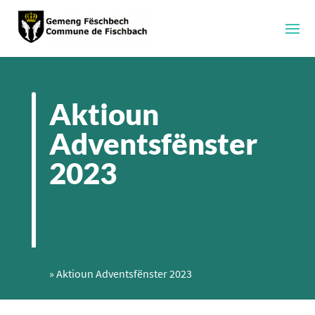
Aktioun
Adventsfënster
2023
»
Aktioun Adventsfënster 2023