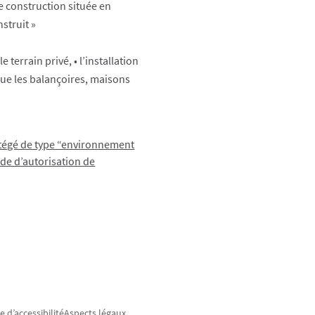
ne construction située en
struit »
 terrain privé, • l’installation
ue les balançoires, maisons
rotégé de type “environnement
nde d’autorisation de
e d’accessibilité
Aspects légaux